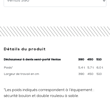
Détails du produit
Déchaumeur à dents semi-porté Ventos
390
450
510
Poids*
5,4 t
5,7 t
6,0 t
Largeur de travail en cm
390
450
510
*Les poids indiqués correspondent à l’équipement :
sécurité boulon et double rouleau à sable.