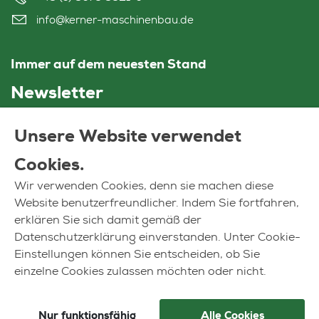
info@kerner-maschinenbau.de
Immer auf dem neuesten Stand
Newsletter
Unsere Website verwendet
Ihre E-Mail Adresse
Cookies.
Ja, ich möchte in regelmäßigen Abständen über Kerner informiert werden. Den
Datenschutzhinweis habe ich zur Kenntnis genommen.
Wir verwenden Cookies, denn sie machen diese
Website benutzerfreundlicher. Indem Sie fortfahren,
JETZT ANMELDEN
erklären Sie sich damit gemäß der
Datenschutzerklärung einverstanden. Unter Cookie-
Einstellungen können Sie entscheiden, ob Sie
einzelne Cookies zulassen möchten oder nicht.
© Kerner 2026
AGB
Nur funktionsfähig
Alle Cookies